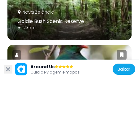
Nova Zelândia
Goldie Bush Scenic Reserve
12.3 km
Around Us
Baixar
Guia de viagem e mapas
Nova Zelândia
Ark in the Park
9.2 km