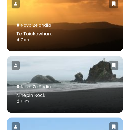
Nova Zelândia
Te Toiokawharu
7 km
Nova Zelândia
Ninepin Rock
11 km