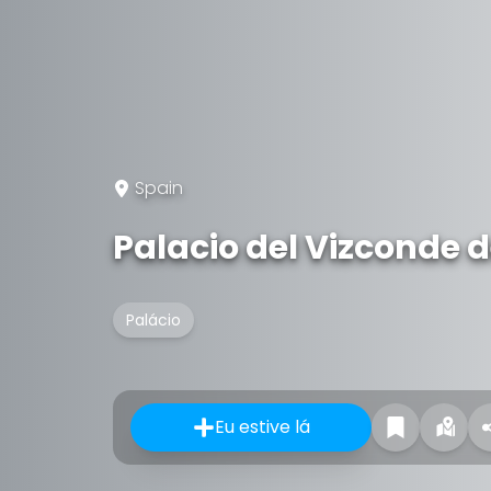
Spain
Palacio del Vizconde d
Palácio
Eu estive lá