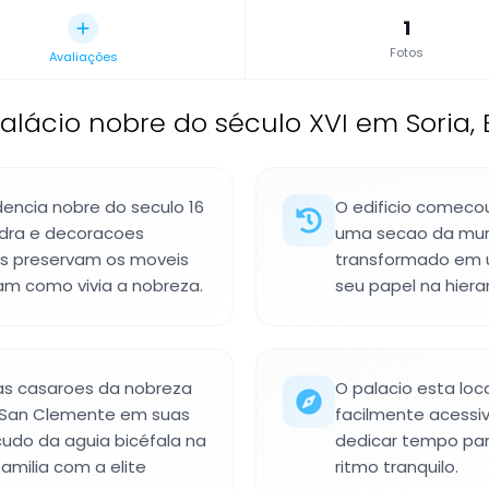
1
Fotos
Avaliações
alácio nobre do século XVI em Soria,
dencia nobre do seculo 16
O edificio comecou
edra e decoracoes
uma secao da mura
las preservam os moveis
transformado em u
am como vivia a nobreza.
seu papel na hiera
as casaroes da nobreza
O palacio esta loc
ia San Clemente em suas
facilmente acessiv
cudo da aguia bicéfala na
dedicar tempo para
amilia com a elite
ritmo tranquilo.