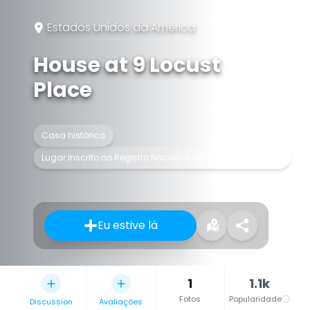
Estados Unidos da América
House at 9 Locust
Place
Casa histórica
Lugar inscrito no Registro Nacional de Lugares Históricos
Eu estive lá
1
1.1k
Fotos
Popularidade
Discussion
Avaliações