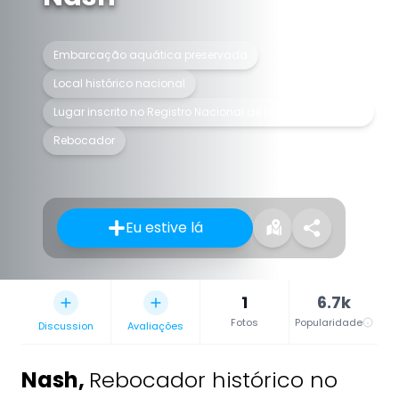
Embarcação aquática preservada
Local histórico nacional
Lugar inscrito no Registro Nacional de Lugares Históricos
Rebocador
Eu estive lá
1
6.7k
Fotos
Popularidade
Discussion
Avaliações
Nash
,
Rebocador histórico no