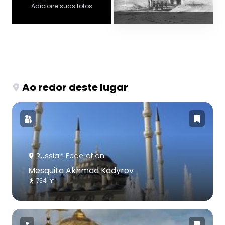
Adicione suas fotos
Ao redor deste lugar
Russian Federation
Mesquita Akhmad Kadyrov
734 m