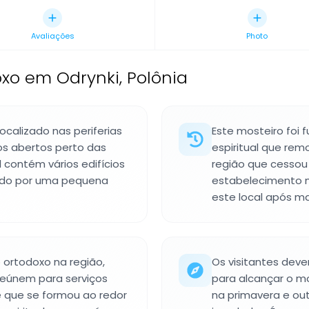
Avaliações
Photo
oxo em Odrynki, Polônia
ocalizado nas periferias
Este mosteiro foi
dos abertos perto das
espiritual que re
al contém vários edifícios
região que cessou
tido por uma pequena
estabelecimento m
este local após ma
 ortodoxo na região,
Os visitantes dev
 reúnem para serviços
para alcançar o mo
e que se formou ao redor
na primavera e ou