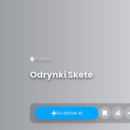
Poland
Odrynki Skete
Eu estive lá