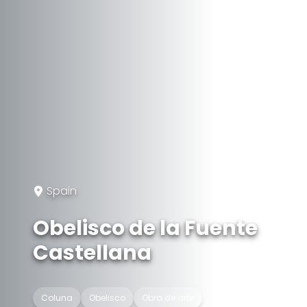
Spain
Obelisco de la Fuente
Castellana
Coluna
Obelisco
Obra de arte