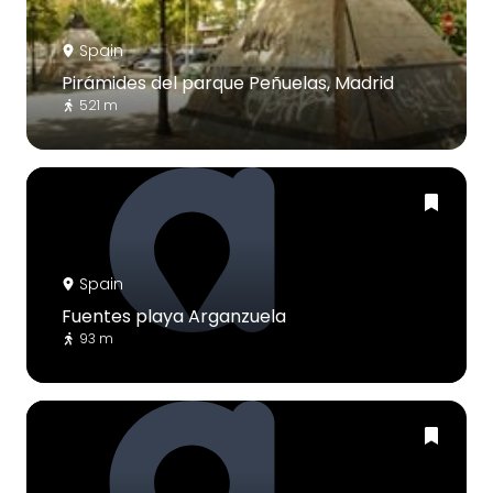
Spain
Pirámides del parque Peñuelas, Madrid
521 m
Spain
Fuentes playa Arganzuela
93 m