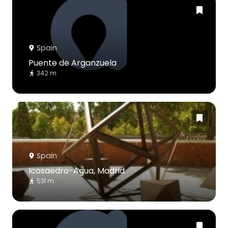
Spain
Puente de Arganzuela
342 m
Spain
Icosaedro-Agua, Madrid
531 m