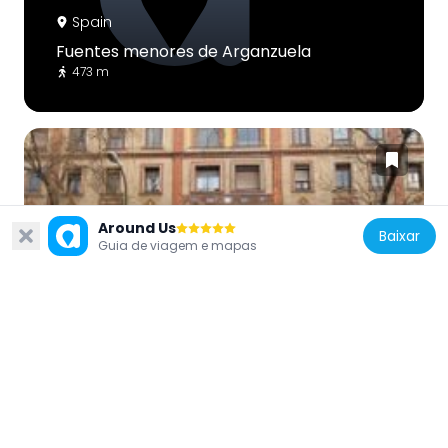
Spain
Fuentes menores de Arganzuela
473 m
Around Us
Spain
Baixar
Guia de viagem e mapas
Paseo de las Acacias 59
539 m
Spain