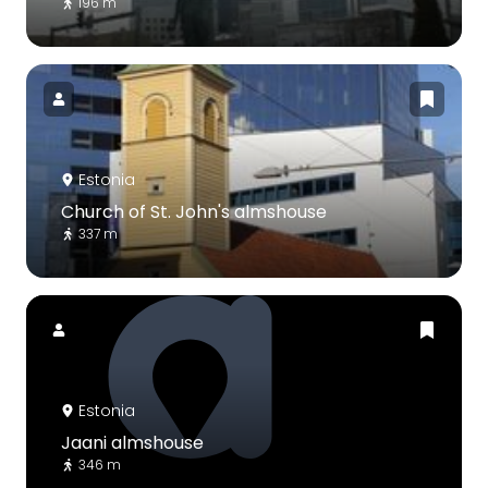
196 m
Estonia
Church of St. John's almshouse
337 m
Estonia
Jaani almshouse
346 m