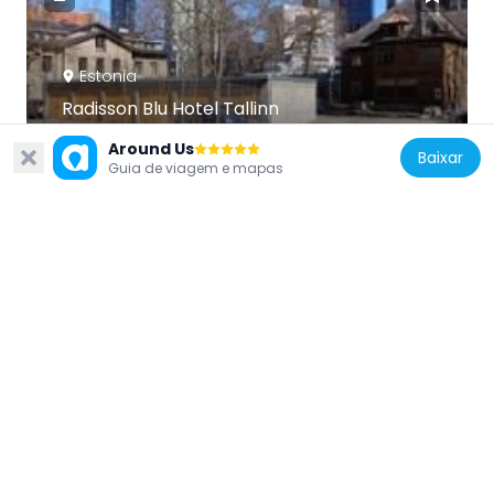
Estonia
Radisson Blu Hotel Tallinn
377 m
Around Us
Baixar
Guia de viagem e mapas
Estonia
Karu 16
393 m