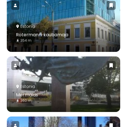
Estonia
Rotermanni kaubamaja
354 m
Estonia
Mermaids
360 m