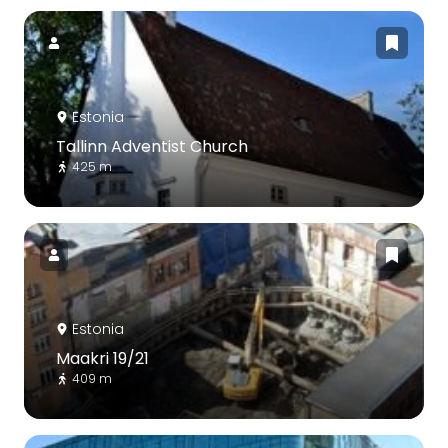
Estonia
Tallinn Adventist Church
425 m
Estonia
Maakri 19/21
409 m