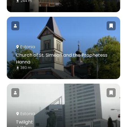
244 m
Estonia
Church of St. Simeon and the Prophetess
Hanna
380 m
Estonia
Twilight