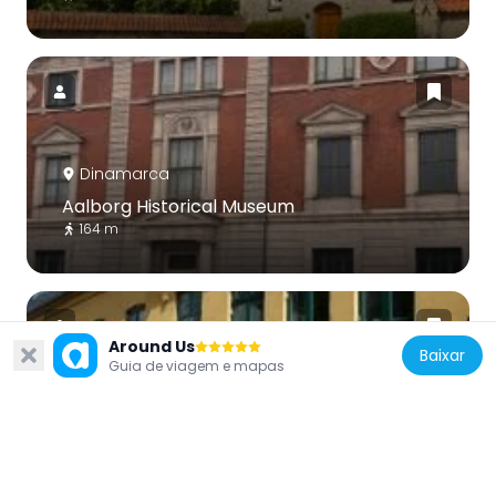
Dinamarca
Aalborg Historical Museum
164 m
Around Us
Baixar
Guia de viagem e mapas
Dinamarca
1000Fryd
118 m