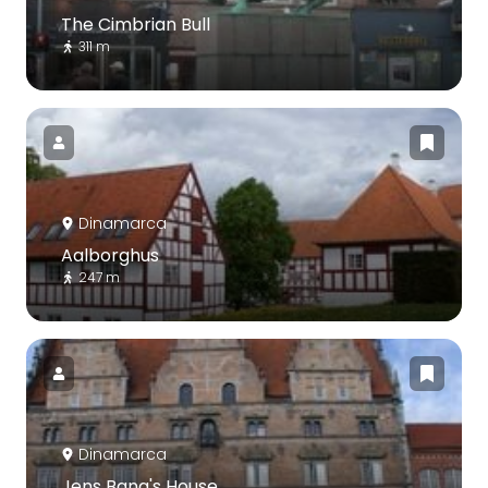
The Cimbrian Bull
311 m
Dinamarca
Aalborghus
247 m
Dinamarca
Jens Bang's House