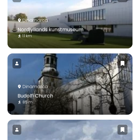
Dinamarca
Nordjyllands kunstmuseum
1.1 km
Dinamarca
Budolfi Church
85 m