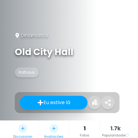
Dinamarca
Old City Hall
Rathaus
Eu estive lá
1
1.7k
Fotos
Popularidade
Discussion
Avaliações