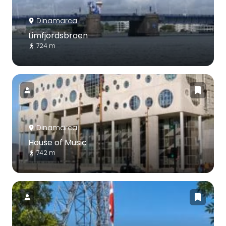
Dinamarca
Limfjordsbroen
724 m
Dinamarca
House of Music
742 m