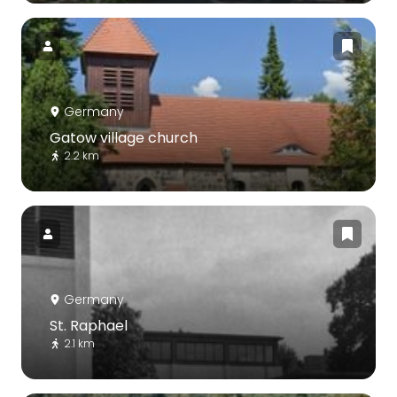
Germany
Gatow village church
2.2 km
Germany
St. Raphael
2.1 km