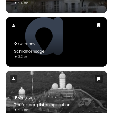
2.4 km
Germany
Schildhornsage
2.2 km
Germany
Teufelsberg listening station
2.8 km