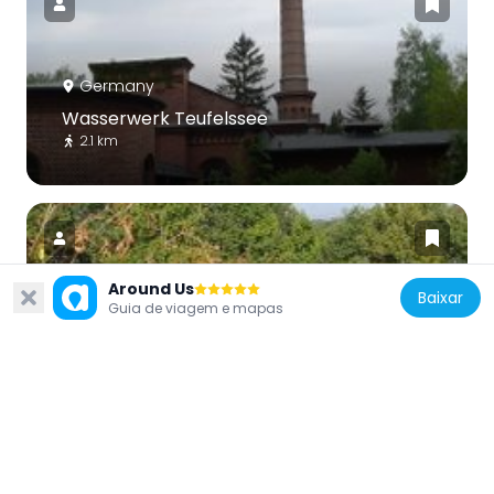
Germany
Wasserwerk Teufelssee
2.1 km
Around Us
Baixar
Guia de viagem e mapas
Germany
Windmühlenberg
2.5 km