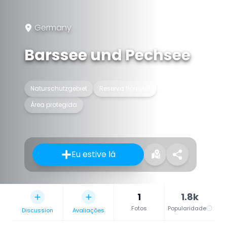
Germany
Barssee und Pechsee
Naturschutzgebiet
Reserva florestal
Área protegida
Eu estive lá
1
1.8k
Fotos
Popularidade
Discussion
Avaliações