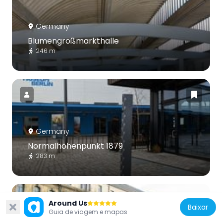
Germany
Blumengroßmarkthalle
246 m
Germany
Normalhöhenpunkt 1879
283 m
Around Us
Baixar
Guia de viagem e mapas