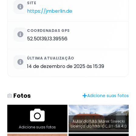
SITE
https://jmberlin.de
COORDENADAS GPS
52.50139,13.39556
ÚLTIMA ATUALIZAÇÃO
14 de dezembro de 2025 às 15:39
Fotos
Adicione suas fotos
Autor da foto: Marek Śliwecki
Licença da foto: CC BY-SA 4.0
Adicione suas fotos