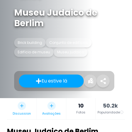
Museu Judaico de
Berlim
Brick building
Conjunto de edifícios
Edifício de museu
Museu judaico
Eu estive lá
10
50.2k
Fotos
Popularidade
Discussion
Avaliações
Museu Judaico de Berlim
,