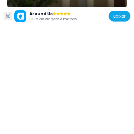
Around Us
Baixar
Guia de viagem e mapas
Estados Unidos da América
Hack and Simon Office Building
31.1 km
Estados Unidos da América
County Bridge No. 45
10.2 km