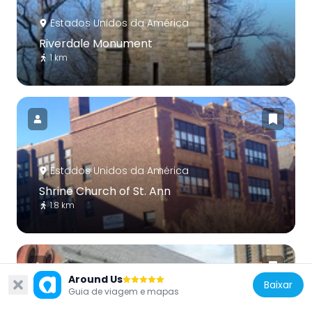
Estados Unidos da América
Riverdale Monument
1 km
Estados Unidos da América
Shrine Church of St. Ann
1.8 km
Around Us
Baixar
Guia de viagem e mapas