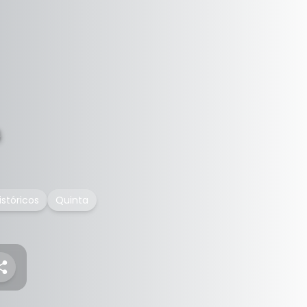
s
istóricos
Quinta