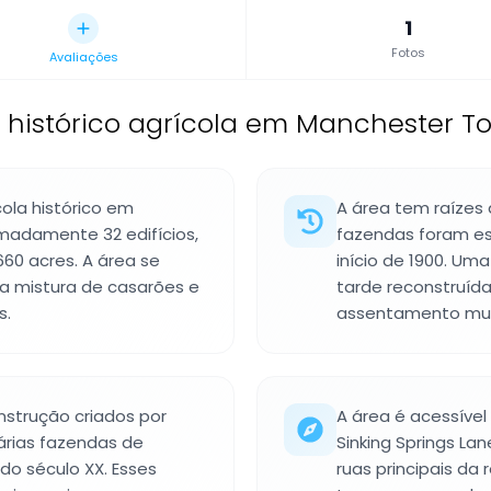
1
Fotos
Avaliações
to histórico agrícola em Manchester T
cola histórico em
A área tem raízes
madamente 32 edifícios,
fazendas foram es
660 acres. A área se
início de 1900. Uma
ma mistura de casarões e
tarde reconstruíd
s.
assentamento mud
onstrução criados por
A área é acessível
árias fazendas de
Sinking Springs La
 do século XX. Esses
ruas principais da