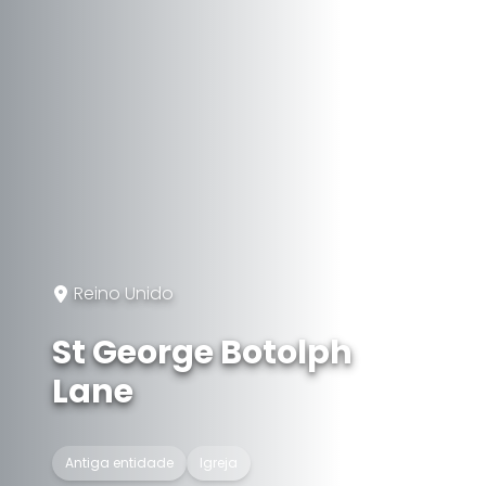
Reino Unido
St George Botolph
Lane
Antiga entidade
Igreja