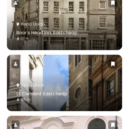
Reino Unido
Boar's Head Inn, Eastcheap
101 m
Reino Unido
St Clement Eastcheap
136 m