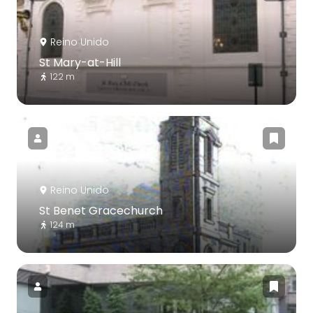
Reino Unido
St Mary-at-Hill
122 m
Reino Unido
St Benet Gracechurch
124 m