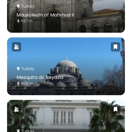
Turkey
Mausoleum of Mahmud II
667 m
Turkey
Mesquita de Beyazid
608 m
Turkey