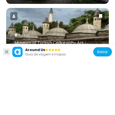
Turkey
Museum of Turkish Calligraphy Art
630 m
Around Us
Baixar
Guia de viagem e mapas
Turkey
Bayezid II, Turkish Bath Culture Museum
686 m