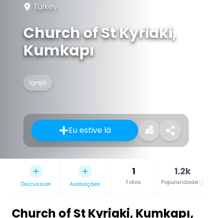
Turkey
Church of St Kyriaki,
Kumkapı
Igreja
Eu estive lá
1
1.2k
Fotos
Popularidade
Discussion
Avaliações
Church of St Kyriaki, Kumkapı
,