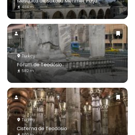
Mesquita de Sokollu Mehmet Paşa
484 m
Turkey
Fórum de Teodósio
582 m
Turkey
Cisterna de Teodósio
600 m