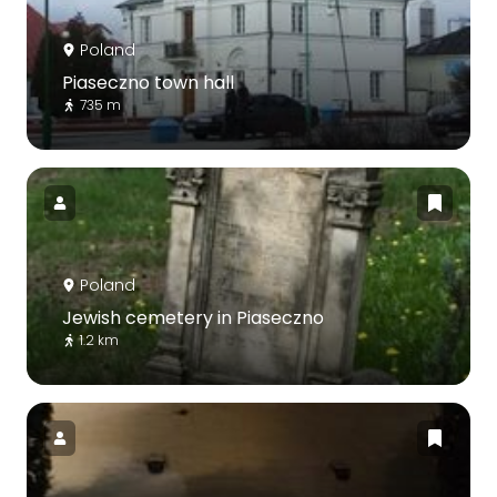
Poland
Piaseczno town hall
735 m
Poland
Jewish cemetery in Piaseczno
1.2 km