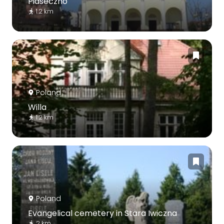
Piaseczno
1.2 km
Poland
Willa
1.2 km
Poland
Evangelical cemetery in Stara Iwiczna
2 km