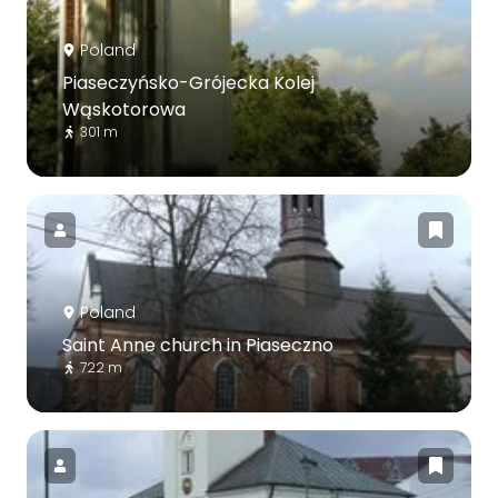
Poland
Piaseczyńsko-Grójecka Kolej
Wąskotorowa
301 m
Poland
Saint Anne church in Piaseczno
722 m