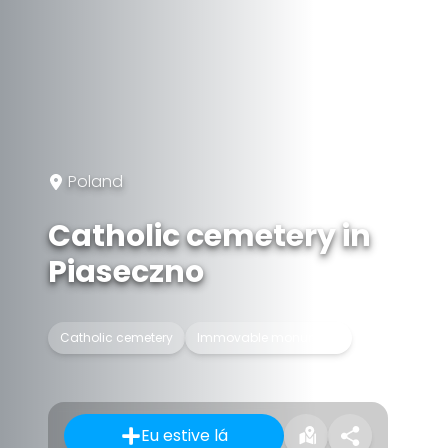
Poland
Catholic cemetery in
Piaseczno
Catholic cemetery
Immovable monument
Eu estive lá