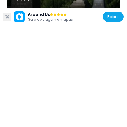
Around Us
Baixar
Guia de viagem e mapas
Poland
Virgin Mary Help of Christians church in
Piaseczno
1.8 km
Poland
Plebania, Puławska 10 w Piasecznie
750 m