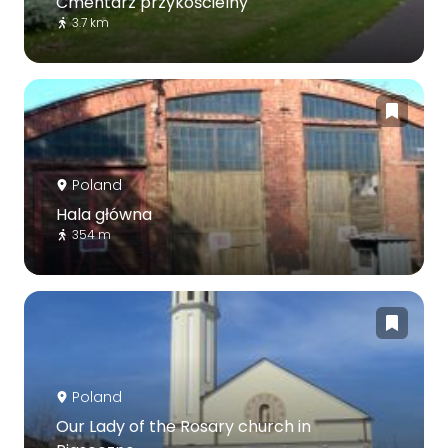
Cmentarz przykościelny
3.7 km
Poland
Hala główna
354 m
Poland
Our Lady of the Rosary church in