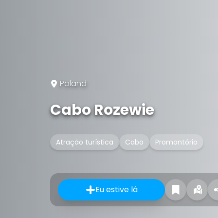
Poland
Cabo Rozewie
Atração turística
Cabo
Promontório
Eu estive lá