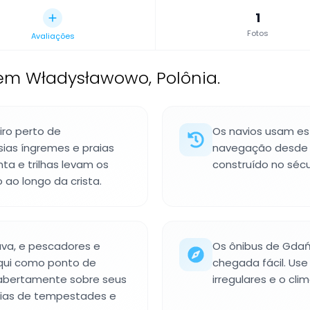
1
Fotos
Avaliações
em Władysławowo, Polônia.
ro perto de
Os navios usam e
ias íngremes e praias
navegação desde a 
ta e trilhas levam os
construído no sécu
 ao longo da crista.
va, e pescadores e
Os ônibus de Gdań
qui como ponto de
chegada fácil. Use 
 abertamente sobre seus
irregulares e o cl
rias de tempestades e