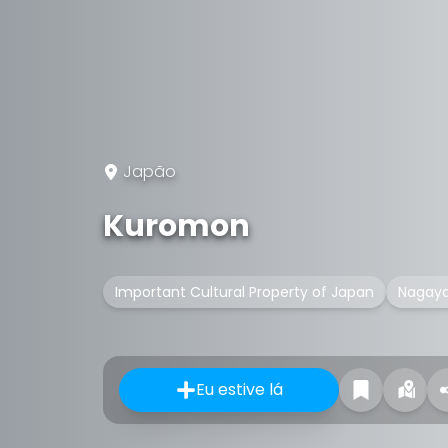
Japão
Kuromon
Important Cultural Property of Japan
Nagay
Eu estive lá