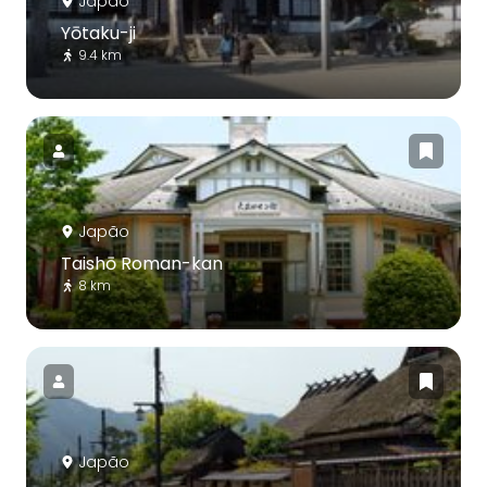
Japão
Yōtaku-ji
9.4 km
Japão
Taishō Roman-kan
8 km
Japão