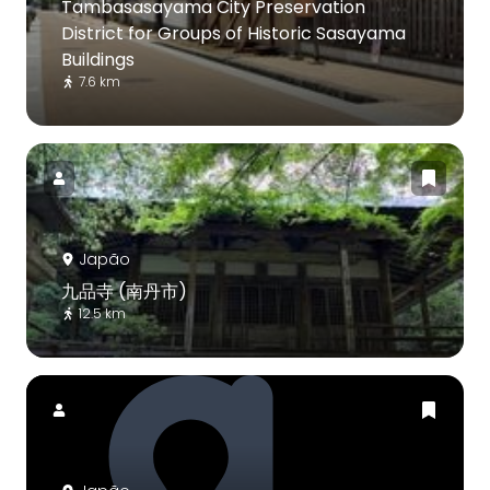
Tambasasayama City Preservation
District for Groups of Historic Sasayama
Buildings
7.6 km
Japão
九品寺 (南丹市)
12.5 km