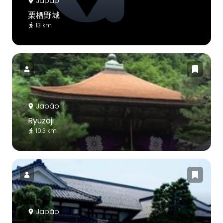
Japão
栗栖野城
13 km
Japão
Ryuzoji
10.3 km
Japão