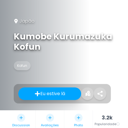
Japão
Kumobe Kurumazuka
Kofun
Kofun
Eu estive lá
3.2k
Popularidade
Discussion
Avaliações
Photo