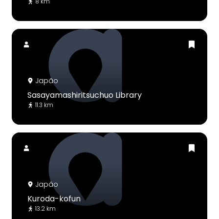
8 km
Japão
Sasayamashiritsuchuo Library
11.3 km
Japão
Kuroda-kofun
13.2 km