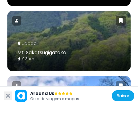
Japão
Mt. Sakatsugigatake
9.3 km
Around Us
Baixar
Guia de viagem e mapas
Japão
能勢温泉
13.2 km