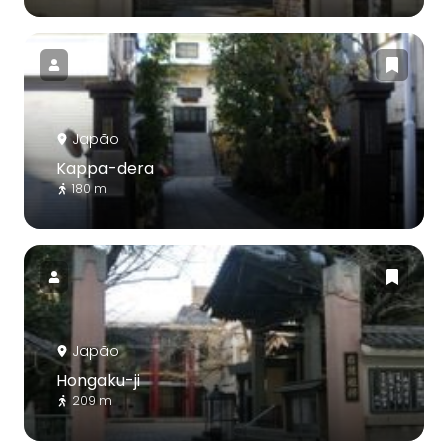
Japão
Kappa-dera
180 m
Japão
Hongaku-ji
209 m