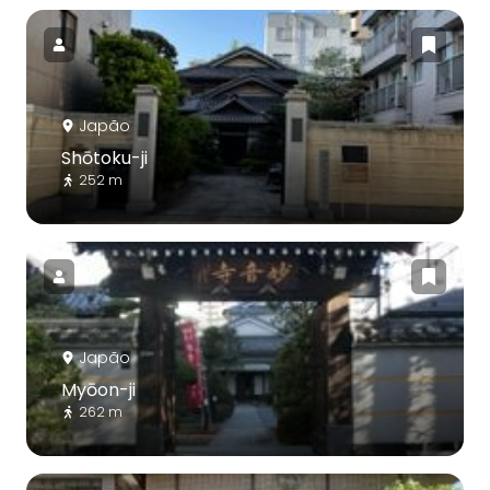
Japão
Shōtoku-ji
252 m
Japão
Myōon-ji
262 m