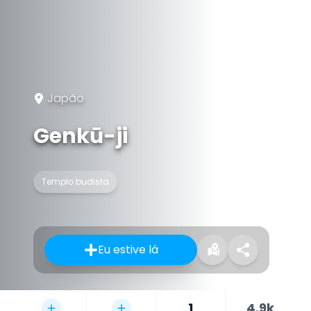
Japão
Genkū-ji
Templo budista
Eu estive lá
1
4.9k