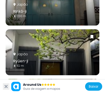
Japão
Rinkō-ji
230 m
Japão
Ryūen-ji
112 m
Around Us
Baixar
Guia de viagem e mapas
Japão