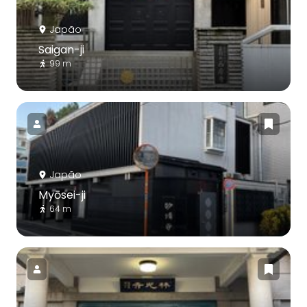
Japão
Saigan-ji
99 m
Japão
Myōsei-ji
64 m