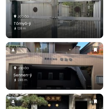
Japão
Tōmyō-ji
128 m
Japão
Sennen-ji
246 m