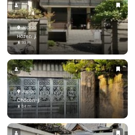
Japão
Hōzen-ji
93 m
Japão
Chōsen-ji
54 m