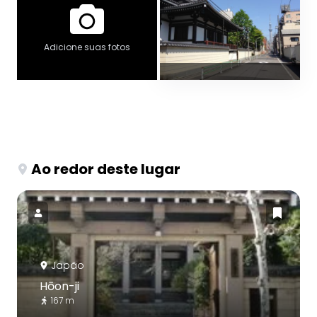
Adicione suas fotos
Ao redor deste lugar
Japão
Hōon-ji
167 m