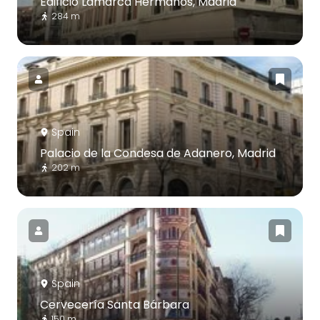
Edificio Lamarca Hermanos, Madrid
284 m
Spain
Palacio de la Condesa de Adanero, Madrid
202 m
Spain
Cervecería Santa Bárbara
150 m