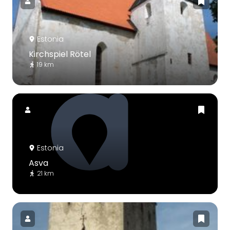
Estonia
Kirchspiel Rötel
19 km
Estonia
Asva
21 km