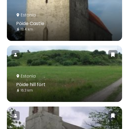
Estonia
Pöide Castle
18.4 km
Estonia
Pöide hill fort
16.3 km