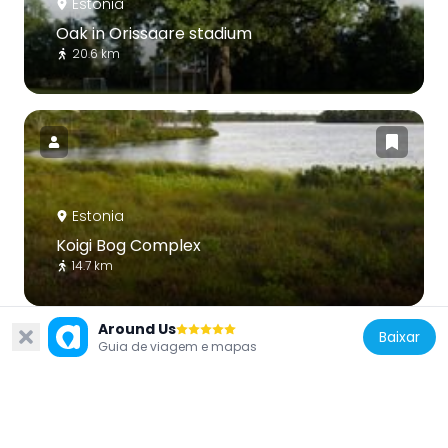
Estonia
Oak in Orissaare stadium
20.6 km
Estonia
Koigi Bog Complex
14.7 km
Around Us
Baixar
Guia de viagem e mapas
Estonia