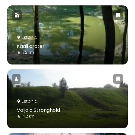
Estonia
Kaali crater
17.2 km
Estonia
Valjala Stronghold
14.2 km