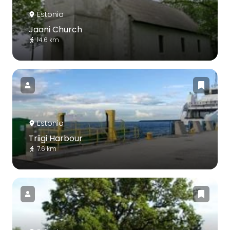
Estonia
Jaani Church
14.6 km
Estonia
Triigi Harbour
7.6 km