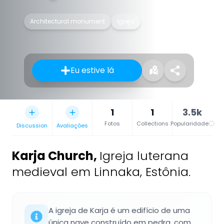
Architectural monument
Igreja
Eu estive lá
1
1
3.5k
Fotos
Collections
Popularidade
Discussion
Avaliações
Karja Church
,
Igreja luterana
medieval em Linnaka, Estônia.
A igreja de Karja é um edifício de uma
única nave construído em pedra, com