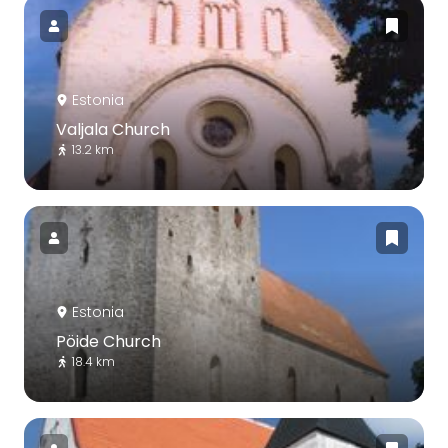
Estonia
Valjala Church
13.2 km
Estonia
Pöide Church
18.4 km