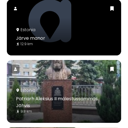
Estonia
Järve manor
12.9 km
Estonia
Patriarh Aleksius II mälestussammas
Jõhvis
9.8 km