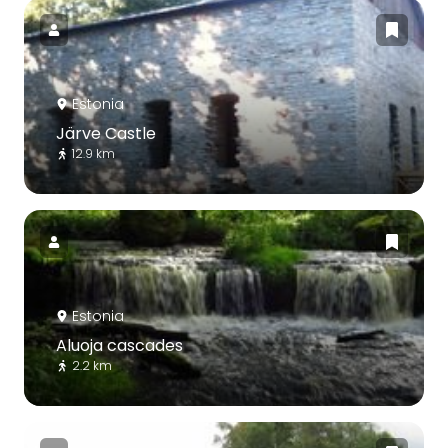
Estonia
Järve Castle
12.9 km
Estonia
Aluoja cascades
2.2 km