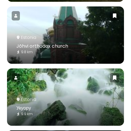
Estonia
Jõhvi orthodox church
9.8 km
Estonia
Укуору
9.9 km