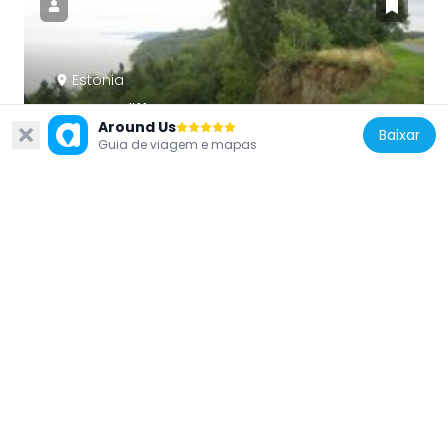
Estonia
Martsa Cliff
Around Us
3.6 km
Baixar
Guia de viagem e mapas
Estonia
Jõhvi Church
9.8 km