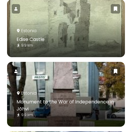
Estonia
Edise Castle
9.9 km
Estonia
Monument to the War of Independence in
Jõhvi
9.9 km