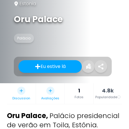
Estonia
Oru Palace
Palácio
Eu estive lá
1
4.8k
Fotos
Popularidade
Discussion
Avaliações
Oru Palace
,
Palácio presidencial
de verão em Toila, Estônia.