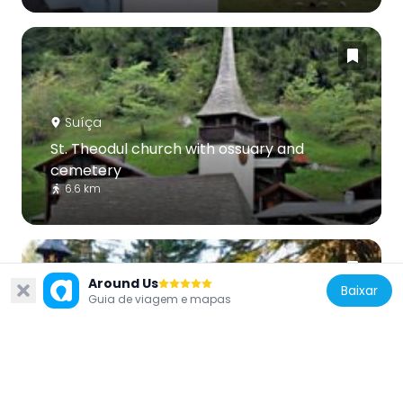
Suíça
St. Theodul church with ossuary and
cemetery
6.6 km
Around Us
Baixar
Guia de viagem e mapas
Suíça
Maria Hilf pilgrimage chapel
3.1 km