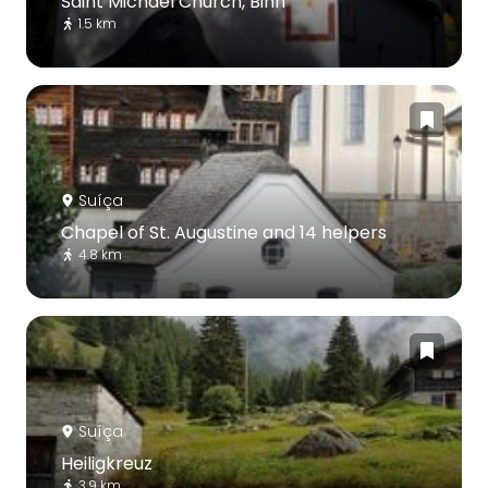
Saint Michael Church, Binn
1.5 km
Suíça
Chapel of St. Augustine and 14 helpers
4.8 km
Suíça
Heiligkreuz
3.9 km