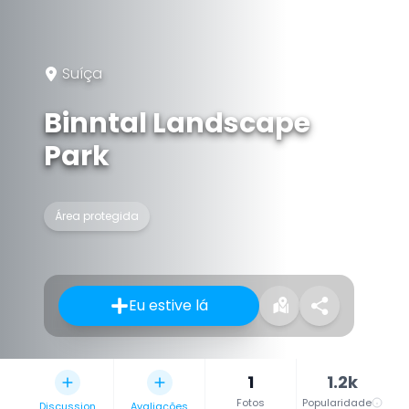
Suíça
Binntal Landscape
Park
Área protegida
Eu estive lá
1
1.2k
Fotos
Popularidade
Discussion
Avaliações