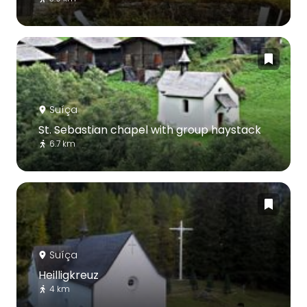
Suíça
St. Sebastian chapel with group haystack
6.7 km
Suíça
Heilligkreuz
4 km