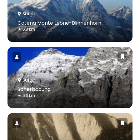
Suíça
Catena Monte Leone-Blinnenhorn
5.8 km
Suíça
Scherbadung
6.6 km