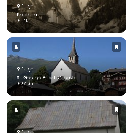
Suíça
Breithorn
4.1 km
Suíça
St. George Parish Church
3.9 km
Suíça