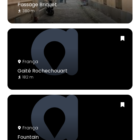
Passage Briquet
380 m
França
Gaité Rochechouart
182 m
França
Fountain