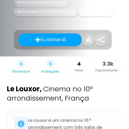
Monument historique inscrit
Monumento histórico da França
Sala de cinema
Eu estive lá
4
3.3k
Fotos
Popularidade
Discussion
Avaliações
Le Louxor
,
Cinema no 10º
arrondissement, França
Le Louxor é um cinema no 10.º
arrondissement com três salas de