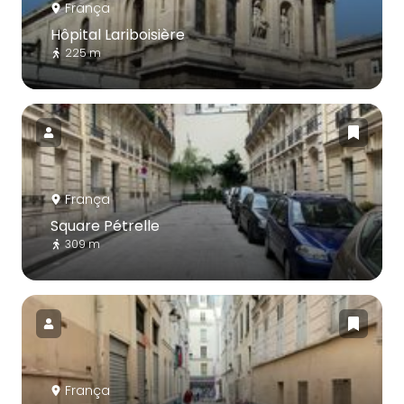
França
Hôpital Lariboisière
225 m
França
Square Pétrelle
309 m
França