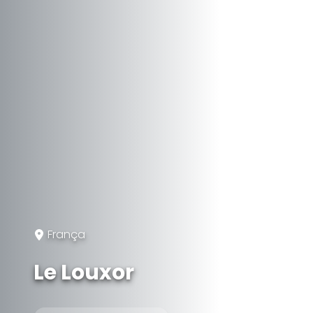
França
Le Louxor