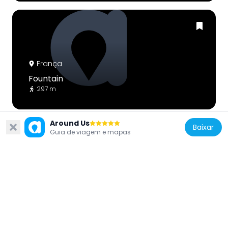
França
Fountain
297 m
Around Us
Baixar
Guia de viagem e mapas
França
Fountain
123 m