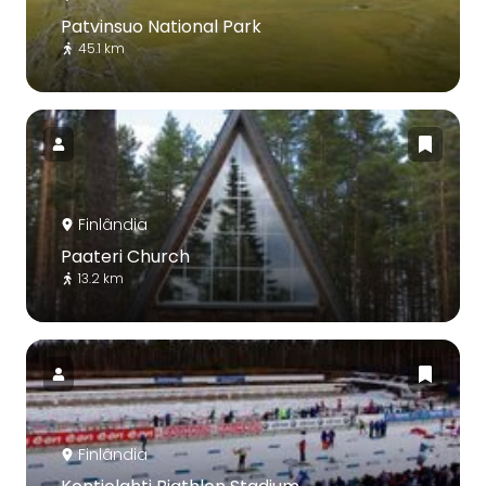
Patvinsuo National Park
45.1 km
Finlândia
Paateri Church
13.2 km
Finlândia