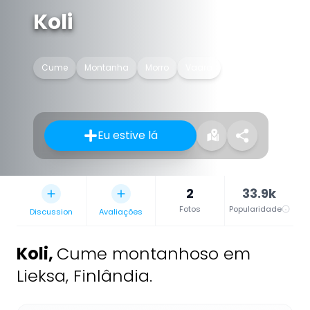
Koli
Cume
Montanha
Morro
Vaara
Eu estive lá
2
33.9k
Fotos
Popularidade
Discussion
Avaliações
Koli
,
Cume montanhoso em
Lieksa, Finlândia.