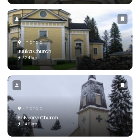
Finlândia
Juuka Church
32.4 km
Finlândia
Polvijärvi Church
34.8 km