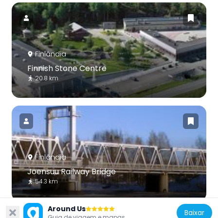
Finlândia
Finnish Stone Centre
20.8 km
Finlândia
Joensuu Railway Bridge
54.3 km
Around Us
Baixar
Guia de viagem e mapas