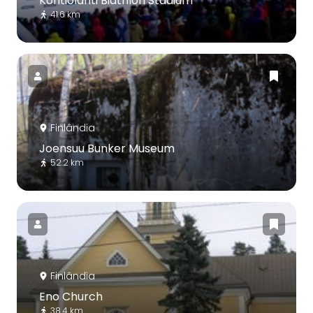
Kontiolahti Biathlon Stadium
41.6 km
Finlândia
Joensuu Bunker Museum
52.2 km
Finlândia
Eno Church
38.4 km