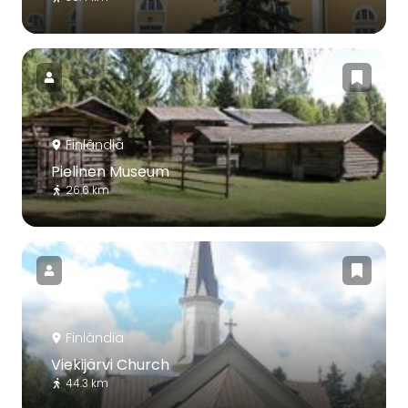
Finlândia
Pielinen Museum
26.6 km
Finlândia
Viekijärvi Church
44.3 km