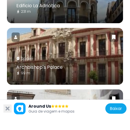
Edificio La Adriática
231 m
Spain
Archbishop's Palace
99 m
Around Us
Baixar
Guia de viagem e mapas
Spain
Postigo del Aceite