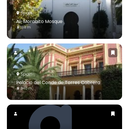
Spain
Al-Morabito Mosque
188 m
Spain
Palacio del Conde de Torres Cabrera
340 m