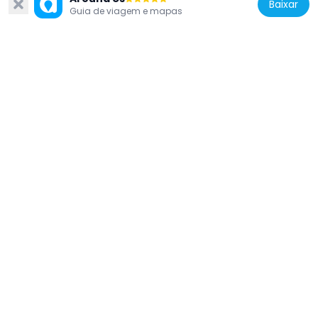
Baixar
Guia de viagem e mapas
Spain
Iglesia de San Martín de Laspra
7.6 km
Spain
Headframe of the mine of Arnao
6.7 km