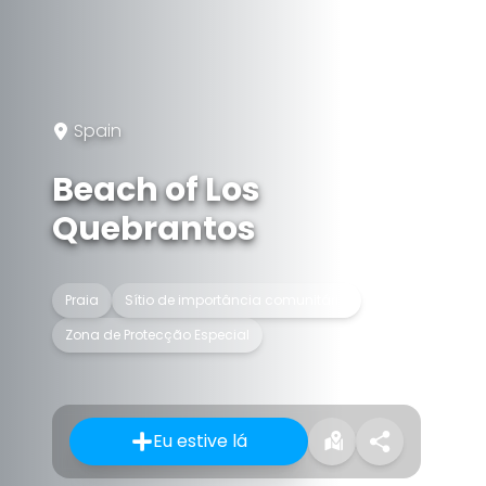
Spain
Beach of Los
Quebrantos
Praia
Sítio de importância comunitária
Zona de Protecção Especial
Eu estive lá