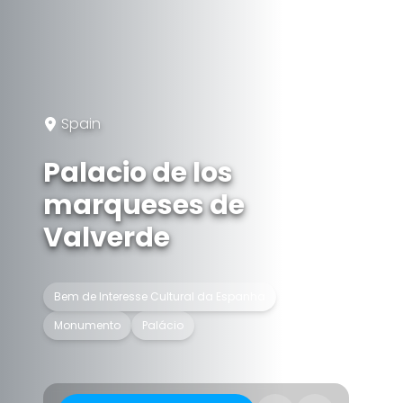
Spain
Palacio de los
marqueses de
Valverde
Bem de Interesse Cultural da Espanha
Monumento
Palácio