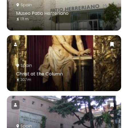
Spain
Museo Patio Herreriano
171 m
Spain
Christ at the Column
307 m
Spain