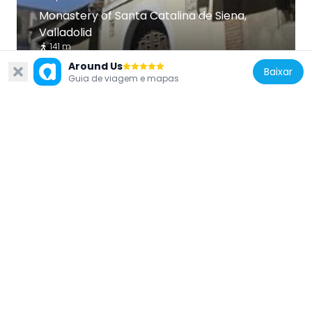
Monastery of Santa Catalina de Siena,
Valladolid
141 m
Around Us
Baixar
Guia de viagem e mapas
Spain
Iglesia de San Agustín
210 m
Spain