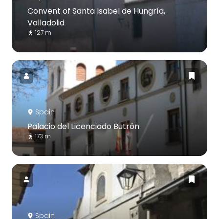
Convent of Santa Isabel de Hungría,
Valladolid
127 m
Spain
Palacio del Licenciado Butrón
173 m
Spain