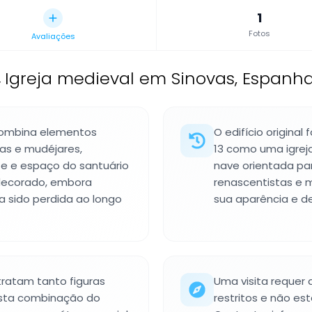
1
Fotos
Avaliações
,
Igreja medieval em Sinovas, Espanha
 combina elementos
O edifício origina
tas e mudéjares,
13 como uma igrej
te e espaço do santuário
nave orientada pa
 decorado, embora
renascentistas e 
ha sido perdida ao longo
sua aparência e des
tratam tanto figuras
Uma visita requer a
 Esta combinação do
restritos e não es