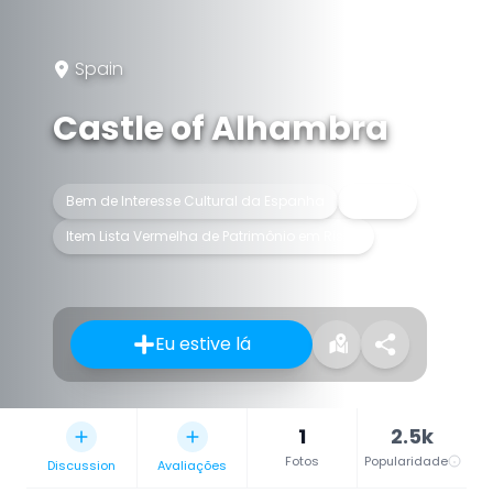
Spain
Castle of Alhambra
Bem de Interesse Cultural da Espanha
Castelo
Item Lista Vermelha de Patrimônio em Risco
Eu estive lá
1
2.5k
Fotos
Popularidade
Discussion
Avaliações