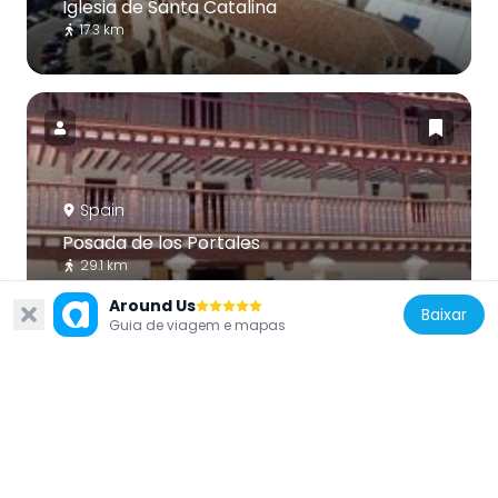
Iglesia de Santa Catalina
17.3 km
Spain
Posada de los Portales
29.1 km
Around Us
Baixar
Guia de viagem e mapas
Spain
Sanctuary of Our Lady of Carrasca