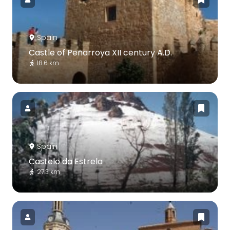
Spain
Castle of Peñarroya XII century A.D.
18.6 km
Spain
Castelo da Estrela
27.3 km