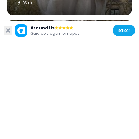
63 m
Around Us
Baixar
Guia de viagem e mapas
Spain
Fernán-González. 1º Conde Independiente
de Castilla, Madrid
71 m
Spain
Statue of Sancha of León, Madrid