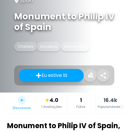
Spain
Monument to Philip IV
of Spain
Chafariz
Escultura
Monumento
Eu estive lá
4.0
1
16.4k
1 Avaliações
Fotos
Popularidade
Discussion
Monument to Philip IV of Spain
,