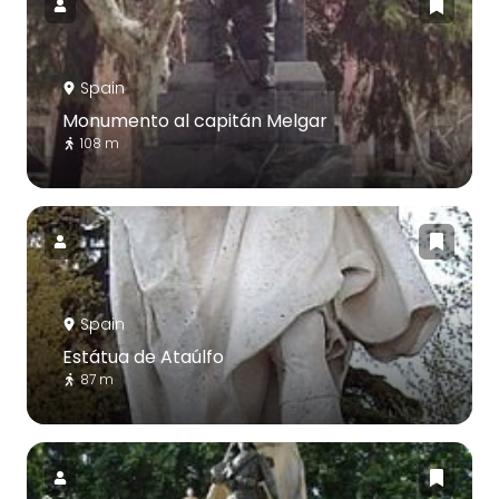
Spain
Monumento al capitán Melgar
108 m
Spain
Estátua de Ataúlfo
87 m