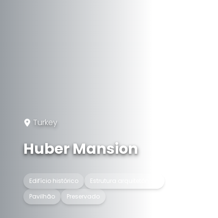
Turkey
Huber Mansion
Edifício histórico
Estrutura arquitetónica
Pavilhão
Preservado