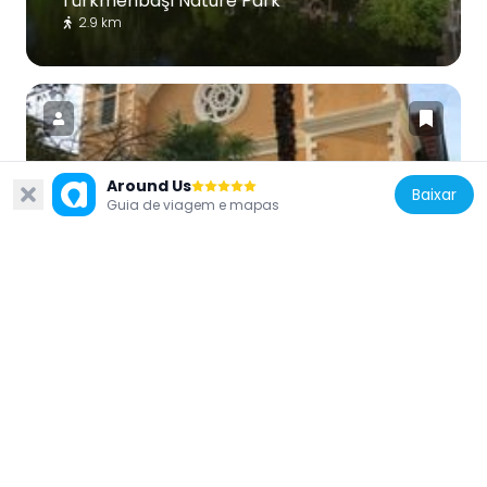
Türkmenbaşı Nature Park
2.9 km
Around Us
Baixar
Turkey
Guia de viagem e mapas
Церковь Святого Антона (Сарыер)
855 m
Turkey
Tulip Museum
3.2 km