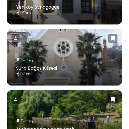
Yeniköy Synagogue
1.9 km
Turkey
Surp Boğos Kilisesi
3.3 km
Turkey