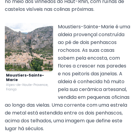
no meio dos vinhedos do Haut-Rhin, com ruínas de
castelos visíveis nas colinas próximas.
Moustiers-Sainte-Marie é uma
aldeia provençal construída
ao pé de dois penhascos
rochosos. As suas casas
sobem pela encosta, com
flores a crescer nas paredes
e nos peitoris das janelas. A
Moustiers-Sainte-
Marie
aldeia é conhecida há muito
Alpes-de-Haute-Provence,
pela sua cerâmica artesanal,
França
vendida em pequenas oficinas
ao longo das vielas. Uma corrente com uma estrela
de metal está estendida entre os dois penhascos,
acima dos telhados, uma imagem que define este
lugar há séculos.