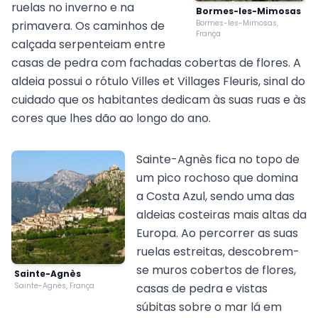
ruelas no inverno e na
Bormes-les-Mimosas
primavera. Os caminhos de
Bormes-les-Mimosas,
França
calçada serpenteiam entre
casas de pedra com fachadas cobertas de flores. A
aldeia possui o rótulo Villes et Villages Fleuris, sinal do
cuidado que os habitantes dedicam às suas ruas e às
cores que lhes dão ao longo do ano.
Sainte-Agnès fica no topo de
um pico rochoso que domina
a Costa Azul, sendo uma das
aldeias costeiras mais altas da
Europa. Ao percorrer as suas
ruelas estreitas, descobrem-
se muros cobertos de flores,
Sainte-Agnès
Sainte-Agnès, França
casas de pedra e vistas
súbitas sobre o mar lá em