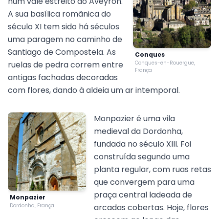
num vale estreito do Aveyron.
A sua basílica românica do
século XI tem sido há séculos
uma paragem no caminho de
Santiago de Compostela. As
Conques
ruelas de pedra correm entre
Conques-en-Rouergue,
França
antigas fachadas decoradas
com flores, dando à aldeia um ar intemporal.
Monpazier é uma vila
medieval da Dordonha,
fundada no século XIII. Foi
construída segundo uma
planta regular, com ruas retas
que convergem para uma
praça central ladeada de
Monpazier
Dordonha, França
arcadas cobertas. Hoje, flores