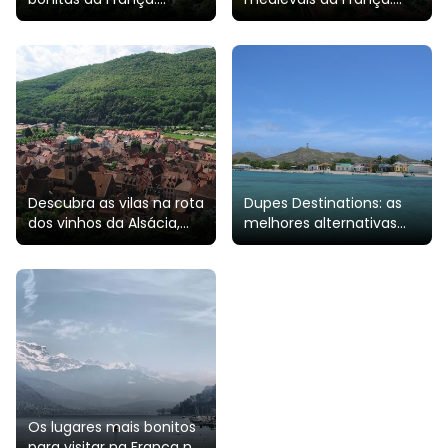
pedras, vielas e histórias
história, arquitetura,
ao ar livre
património UNESCO
Descubra as vilas na rota
Dupes Destinations: as
dos vinhos da Alsácia,
melhores alternativas
desde os pontos mais
aos locais turísticos
conhecidos até os
famosos
segredos bem
guardados
Os lugares mais bonitos
para visitar na França no