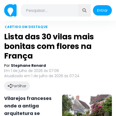
Entrar
ARTIGO EM DESTAQUE
Lista das 30 vilas mais
bonitas com flores na
França
Por
Stephane Renard
Em 1 de julho de 2026 às 07:06
Atualizado em 1 de julho de 2026 às 07:24
Partilhar
Vilarejos franceses
onde a antiga
arquitetura se