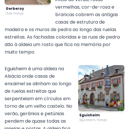
vermelhas, cor-de-rosa e
Gerberoy
Oise, França
brancas cobrem as antigas
casas de estrutura de
madeira e os muros de pedra ao longo das ruelas
estreitas. As fachadas coloridas e as ruas de pedra
dão à aldeia um rosto que fica na memória por
muito tempo.
Eguisheim é uma aldeia na
Alsácia onde casas de
enxaimel se alinham ao longo
de ruelas estreitas que
serpenteiam em círculos em
torno de um velho castelo. No
verão, gerânios e petúnias
Eguisheim
pendem de quase todas as
Eguisheim, França
janelas e portas. A aldeia fica