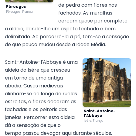
de pedra com flores nas
Pérouges
Pérouges, França
fachadas. As muralhas
cercam quase por completo
a aldeia, dando-lhe um aspeto fechado e bem
delimitado. Ao percorrê-la a pé, tem-se a sensação
de que pouco mudou desde a Idade Média.
Saint-Antoine-l'Abbaye é uma
aldeia do Isère que cresceu
em torno de uma antiga
abadia. Casas medievais
alinham-se ao longo de ruelas
estreitas, e flores decoram as
fachadas e os peitoris das
Saint-Antoine-
l'Abbaye
janelas. Percorrer esta aldeia
Isère, França
dá a sensação de que o
tempo passou devagar aqui durante séculos.