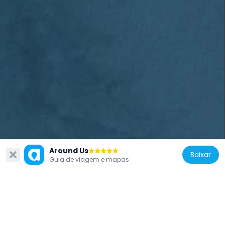
Yvoire
Around Us
Baixar
Yvoire é uma aldeia medieval à beira do lago Léman, na Haute-Savoie. As suas ruelas estreitas percorrem casas de pedra antigas cujas fachadas e varandas se enchem de flores durante os meses mais quentes. A aldeia ostenta o label Villes et Villages Fleuris e recebe muitos visitantes que caminham ao longo da margem do lago e observam as torres do antigo castelo que marcam a silhueta desta aldeia fortificada.
28.5k
Guia de viagem e mapas