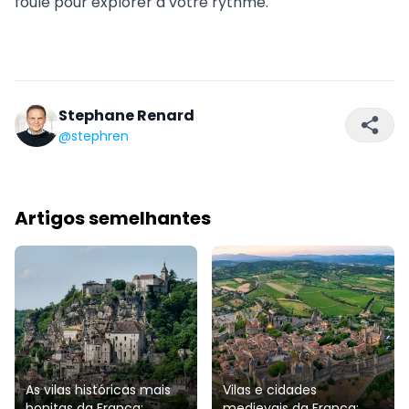
foule pour explorer à votre rythme.
Stephane Renard
@stephren
Artigos semelhantes
As vilas históricas mais
Vilas e cidades
bonitas da França:
medievais da França: