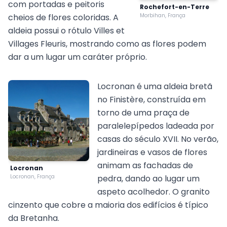
com portadas e peitoris
Rochefort-en-Terre
cheios de flores coloridas. A
Morbihan, França
aldeia possui o rótulo Villes et
Villages Fleuris, mostrando como as flores podem
dar a um lugar um caráter próprio.
Locronan é uma aldeia bretã
no Finistère, construída em
torno de uma praça de
paralelepípedos ladeada por
casas do século XVII. No verão,
jardineiras e vasos de flores
animam as fachadas de
Locronan
Locronan, França
pedra, dando ao lugar um
aspeto acolhedor. O granito
cinzento que cobre a maioria dos edifícios é típico
da Bretanha.